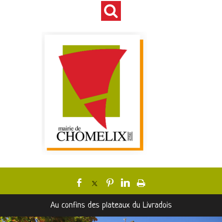
Au confins des plateaux du Livradois