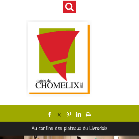
Au confins des plateaux du Livradois