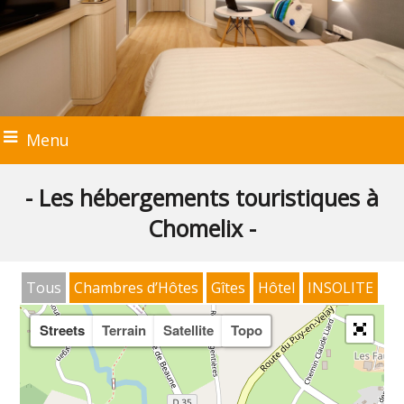
Menu
- Les hébergements touristiques à
Chomelix -
Tous
Chambres d’Hôtes
Gîtes
Hôtel
INSOLITE
Streets
Terrain
Satellite
Topo