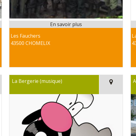
Les Fauchers
L
43500 CHOMELIX
4
La Bergerie (musique)
A