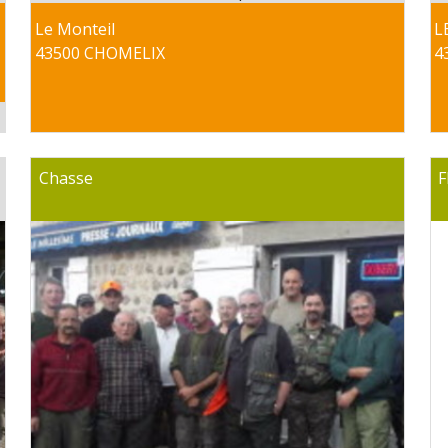
Le Monteil
L
43500 CHOMELIX
4
Chasse