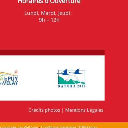
Horaires d'Ouverture
Lundi, Mardi, Jeudi :
9h – 12h
Crédits photos
Mentions Légales
S propulsé par WebSee
-
Conditions Générales d'Utilisation