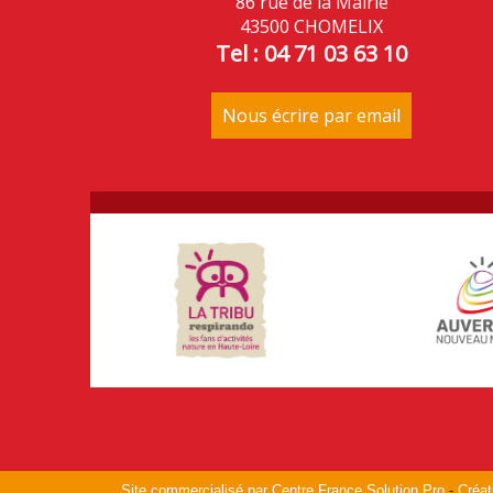
86 rue de la Mairie
43500 CHOMELIX
Tel : 04 71 03 63 10
Nous écrire par email
Site commercialisé par Centre France Solution Pro
-
Créat