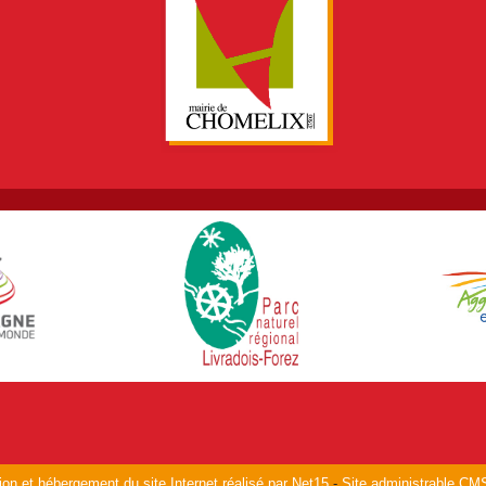
ion et hébergement du site Internet réalisé par Net15
-
Site administrable CM