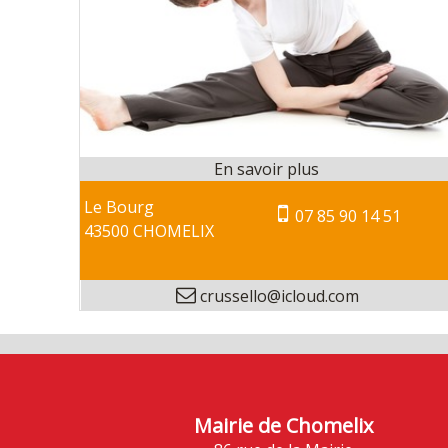
Le Bourg
07 85 90 14 51
43500 CHOMELIX
crussello@icloud.com
Mairie de Chomelix