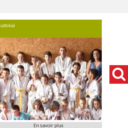
udokaï