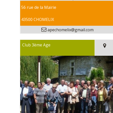
56 rue de la Mairie
43500 CHOMELIX
apechomelix@gmail.com
Club 3ème Age