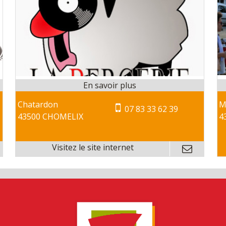
Chatardon
M
07 83 33 62 39
43500 CHOMELIX
4