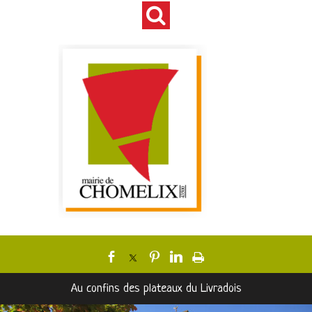
Au confins des plateaux du Livradois