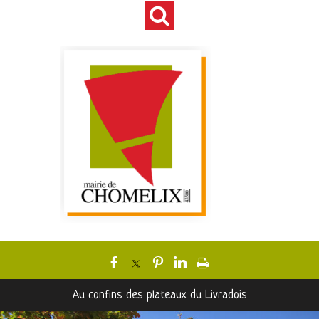
Au confins des plateaux du Livradois