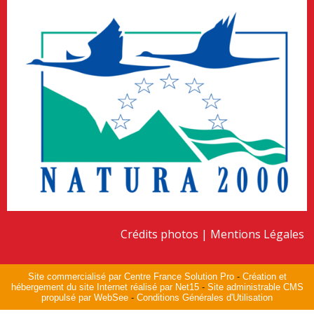
Crédits photos
Mentions Légales
Site commercialisé par Centre France Solution Pro
-
Création et
hébergement du site Internet réalisé par Net15
-
Site administrable CMS
propulsé par WebSee
-
Conditions Générales d'Utilisation