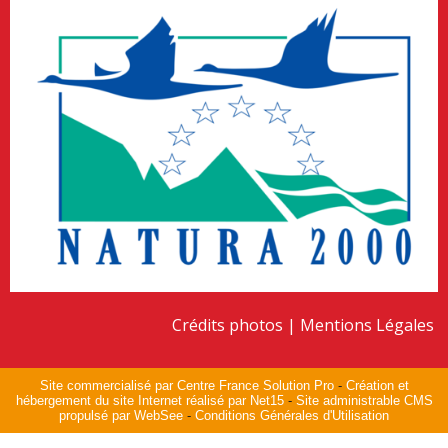
Crédits photos
Mentions Légales
Site commercialisé par Centre France Solution Pro
-
Création et
hébergement du site Internet réalisé par Net15
-
Site administrable CMS
propulsé par WebSee
-
Conditions Générales d'Utilisation